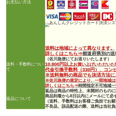
お支払い方法
送料は地域によって異なります。
詳しくはこちら⇒
都道府県別の送
（佐川急便にてお送りいたします）
10,800円以上
送料・手数料につい
お買い上げいただいた
て
代金引換手数料（330円）
コン
、
※送料無料の商品でも決済方法に
※佐川急便の規定により、一部地域は
詳しくはこちら⇒
時間指定不可地域一
返品は商品の特性上、未開封のものに
商品到着から8日以内にメールにて必
返品について
（送料、手数料はお客様ご負担でお願
不良品、誤品配送の際、送料は当社負