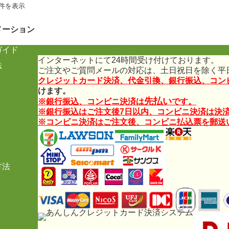
2件を表示
メーション
ガイド
インターネットにて24時間受け付けております。
法
ご注文やご質問メールの対応は、土日祝日を除く平
クレジットカード決済、代金引換、銀行振込、コンビ
けます。
先払い
※銀行振込、コンビニ決済は
です。
※銀行振込はご注文後7日以内、コンビニ決済は決済
※コンビニ決済はご注文後、コンビニ払込票を郵送
方法