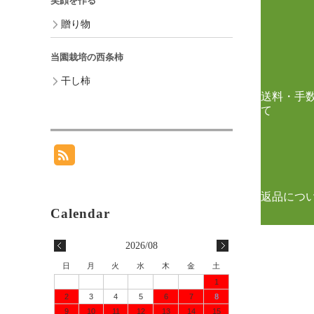
笑顔を作る
贈り物
当園栽培の西条柿
干し柿
送料・手
て
返品につ
2026/08
日
月
火
水
木
金
土
1
2
3
4
5
6
7
8
9
10
11
12
13
14
15