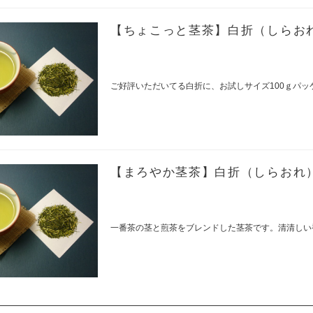
【ちょこっと茎茶】白折（しらおれ
ご好評いただいてる白折に、お試しサイズ100ｇパッ
【まろやか茎茶】白折（しらおれ）
一番茶の茎と煎茶をブレンドした茎茶です。清清しい