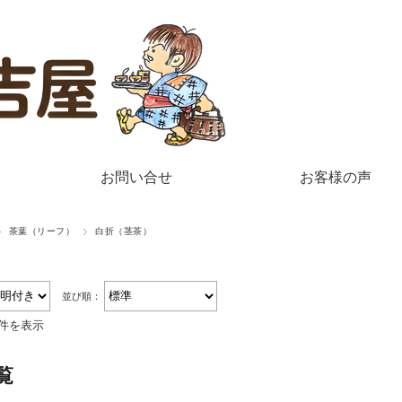
お問い合せ
お客様の声
茶葉（リーフ）
白折（茎茶）
並び順：
2件を表示
覧