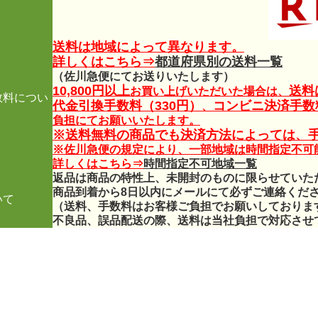
送料は地域によって異なります。
詳しくはこちら⇒
都道府県別の送料一覧
（佐川急便にてお送りいたします）
10,800円以上
送料
お買い上げいただいた場合は、
数料につい
代金引換手数料（330円）
コンビニ決済手数料
、
負担にてお願いいたします。
※送料無料の商品でも決済方法によっては、
※佐川急便の規定により、一部地域は時間指定不可
詳しくはこちら⇒
時間指定不可地域一覧
返品は商品の特性上、未開封のものに限らせていた
商品到着から8日以内にメールにて必ずご連絡くだ
いて
（送料、手数料はお客様ご負担でお願いしておりま
不良品、誤品配送の際、送料は当社負担で対応させ