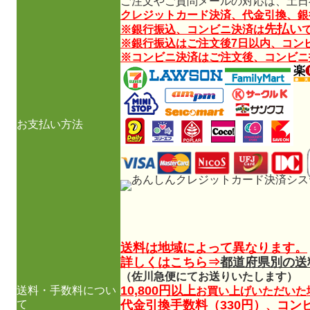
ご注文やご質問メールの対応は、土日
クレジットカード決済、代金引換、銀
先払い
※銀行振込、コンビニ決済は
※銀行振込はご注文後7日以内、コン
※コンビニ決済はご注文後、コンビニ
お支払い方法
送料は地域によって異なります。
詳しくはこちら⇒
都道府県別の送
（佐川急便にてお送りいたします）
10,800円以上
送料・手数料につい
お買い上げいただいた
て
代金引換手数料（330円）
コン
、