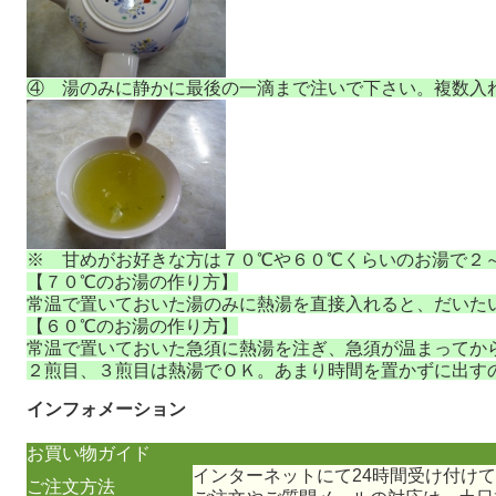
④ 湯のみに静かに最後の一滴まで注いで下さい。複数入
※ 甘めがお好きな方は７０℃や６０℃くらいのお湯で２
【７０℃のお湯の作り方】
常温で置いておいた湯のみに熱湯を直接入れると、だいた
【６０℃のお湯の作り方】
常温で置いておいた急須に熱湯を注ぎ、急須が温まってか
２煎目、３煎目は熱湯でＯＫ。あまり時間を置かずに出す
インフォメーション
お買い物ガイド
インターネットにて24時間受け付け
ご注文方法