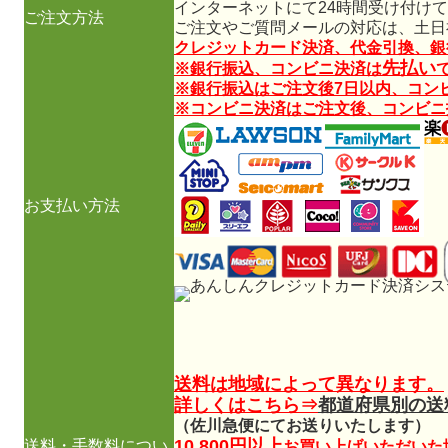
インターネットにて24時間受け付け
ご注文方法
ご注文やご質問メールの対応は、土日
クレジットカード決済、代金引換、銀
先払い
※銀行振込、コンビニ決済は
※銀行振込はご注文後7日以内、コン
※コンビニ決済はご注文後、コンビニ
お支払い方法
送料は地域によって異なります。
詳しくはこちら⇒
都道府県別の送
（佐川急便にてお送りいたします）
10,800円以上
送料・手数料につい
お買い上げいただいた