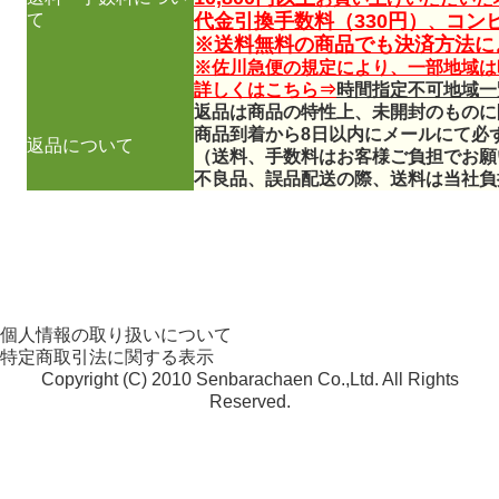
て
代金引換手数料（330円）
コン
、
※送料無料の商品でも決済方法に
※佐川急便の規定により、一部地域は
詳しくはこちら⇒
時間指定不可地域一
返品は商品の特性上、未開封のものに
商品到着から8日以内にメールにて必
返品について
（送料、手数料はお客様ご負担でお願
不良品、誤品配送の際、送料は当社負
個人情報の取り扱いについて
特定商取引法に関する表示
Copyright (C) 2010 Senbarachaen Co.,Ltd. All Rights
Reserved.