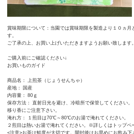
賞味期限について：当園では賞味期限を製造より１０ヵ月と
す。
ご了承の上、お買い上げいただきますようお願い致します
ご購入前にご確認ください↓
お買いものガイド
商品名： 上煎茶（じょうせんちゃ）
産地： 国産
内容量： 80ｇ
保存方法： 直射日光を避け、冷暗所で保管してください。
移り香にご注意下さい。
淹れ方： １煎目は70℃～80℃のお湯で淹れてください。
２煎目は熱いお湯で淹れてください。※詳しくはトップペ
<注意>お茶は鮮度が大切です。開封後はお早めにお飲み下