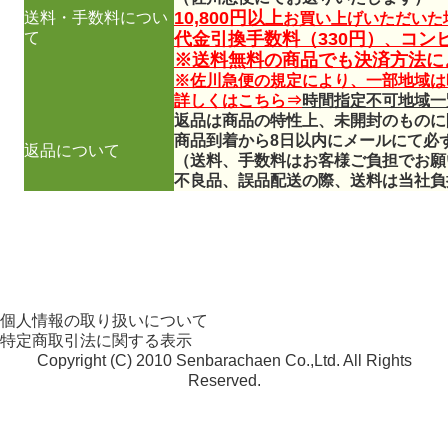
10,800円以上
送料・手数料につい
お買い上げいただいた
て
代金引換手数料（330円）
コン
、
※送料無料の商品でも決済方法に
※佐川急便の規定により、一部地域は
詳しくはこちら⇒
時間指定不可地域一
返品は商品の特性上、未開封のものに
商品到着から8日以内にメールにて必
返品について
（送料、手数料はお客様ご負担でお願
不良品、誤品配送の際、送料は当社負
個人情報の取り扱いについて
特定商取引法に関する表示
Copyright (C) 2010 Senbarachaen Co.,Ltd. All Rights
Reserved.